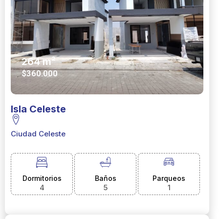
264 m²
$360.000
Isla Celeste
Ciudad Celeste
Dormitorios
Baños
Parqueos
4
5
1