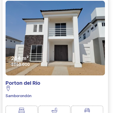
264 m²
$360.000
Porton del Río
Samborondón